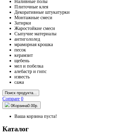
Наливные полы
Плиточные клея
Декоративные штукатурки
Монтажные смеси
Затирки
Жаростойкие смеси
Сыпучие материалы
антигололед
мраморная крошка
песок
керамзит
щебень
мел и побелка
алебастр и гипс
известь
сажа
Поиск продукта...
Compare
0
0
Корзина
0.00р.
Ваша корзина пуста!
Каталог