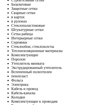
Строительные сетки
Базальтовые
Защитные сетки
Сварные сетки
в картах
в рулонах
Стеклопаластиковые
Штукатурные сетки
Сетка рабица
Интерьерные сетки
Серпянки
Стеклообои, стеклохолсты
Теплоизоляционные материалы
Комплектующие
Поролон
Утеплитель минвата
Экструдированный утеплитель
Вспененный полиэтилен
пенопласт
Фольга
Электрика
Кабель и провод
Кабель-каналы
Колодки
Комплектующие к проводам