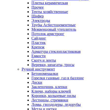
Плитка керамическая
Прочее
Тенты хозяйственные
Шифер
Электроды
Трубы Асбестоцементные
Межвенцовый утеплитель
Потолок армстронг
Сайдинг
Пластик
Крепеж
Арматура стеклопластиковая
Емкости
Скотч и ленты
Веревки, шпагаты, тросы
Ручной инструмент
Бетономешалки
Горелки газовые, газ в баллоне
Диски
Заклепочник, клепки
Ключи, наборы ключей
Коронки, кольцевые пилы
Лестницы, стремянки
Ломы, гвоздодеры, ледорубы
Метла и щетки