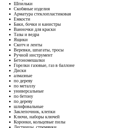
Шпильки
Скобяные изделия
Арматура стеклопластиковая
Емкости
Баки, бочки и канистры
Ванночки для краски
Тазы и ведра
Ящики
Скотч и ленты
Веревки, шпагаты, тросы
Ручной инструмент
Бетономешалки
Горелки газовые, газ в баллоне
Диски
алмазные
по дереву
по металлу
универсальные
по бетону
по дереву
шлифовальные
Заклепочник, клепки
Ключи, наборы ключей
Коронки, кольцевые пилы
Лестницы, стремянки