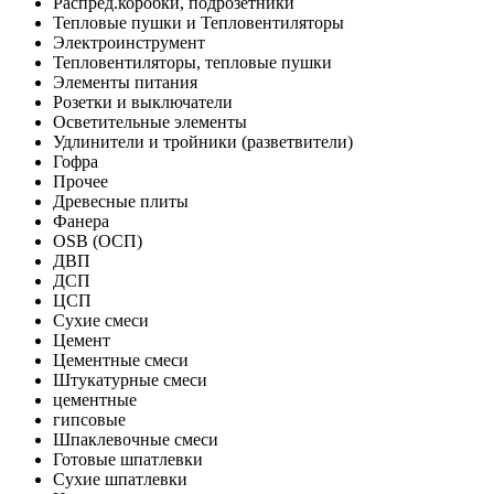
Распред.коробки, подрозетники
Тепловые пушки и Тепловентиляторы
Электроинструмент
Тепловентиляторы, тепловые пушки
Элементы питания
Розетки и выключатели
Осветительные элементы
Удлинители и тройники (разветвители)
Гофра
Прочее
Древесные плиты
Фанера
OSB (ОСП)
ДВП
ДСП
ЦСП
Сухие смеси
Цемент
Цементные смеси
Штукатурные смеси
цементные
гипсовые
Шпаклевочные смеси
Готовые шпатлевки
Сухие шпатлевки