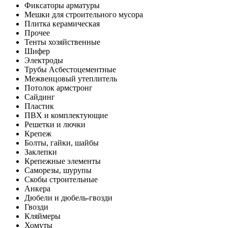
Фиксаторы арматуры
Мешки для строительного мусора
Плитка керамическая
Прочее
Тенты хозяйственные
Шифер
Электроды
Трубы Асбестоцементные
Межвенцовый утеплитель
Потолок армстронг
Сайдинг
Пластик
ПВХ и комплектующие
Решетки и лючки
Крепеж
Болты, гайки, шайбы
Заклепки
Крепежные элементы
Саморезы, шурупы
Скобы строительные
Анкера
Дюбели и дюбель-гвозди
Гвозди
Кляймеры
Хомуты