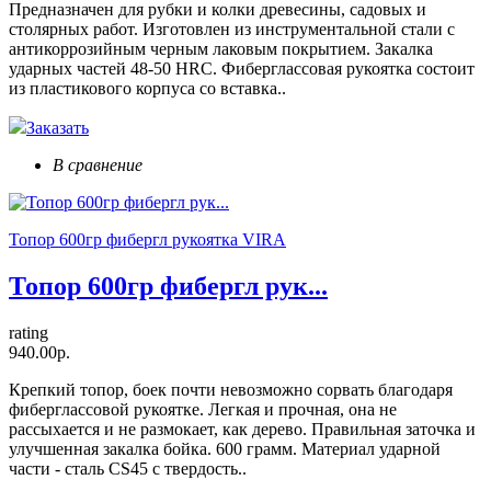
Предназначен для рубки и колки древесины, садовых и
столярных работ. Изготовлен из инструментальной стали с
антикоррозийным черным лаковым покрытием. Закалка
ударных частей 48-50 HRC. Фиберглассовая рукоятка состоит
из пластикового корпуса со вставка..
Заказать
В сравнение
Топор 600гр фибергл рукоятка VIRA
Топор 600гр фибергл рук...
rating
940.00р.
Крепкий топор, боек почти невозможно сорвать благодаря
фиберглассовой рукоятке. Легкая и прочная, она не
рассыхается и не размокает, как дерево. Правильная заточка и
улучшенная закалка бойка. 600 грамм. Материал ударной
части - сталь CS45 с твердость..