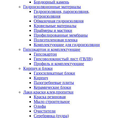
Бордюрный камень
Гидроизоляционные материалы
Гидроизоляция, пароизоляция,
ветроизоляция
Обмазочная гидроизоляция
Кровельные материалы
Праймеры и мастики
Профилированные мембраны
Полиэтиленовая пленка
Комплектующие для гидроизоляции
Гипсокартон и комплектующие
Гипсокартон
Гипсоволокнистый лист (ГВЛВ)
Профиль и комплектующие
Кирпич и блоки
Газосиликатные блоки
Кирпич
Пазогребневые плиты
Керамические блоки
Лаки,краски,клея,пропитки
Краска резиновая
Мыло строительное
Олифа
Очистители
Серебрянка (пудра)