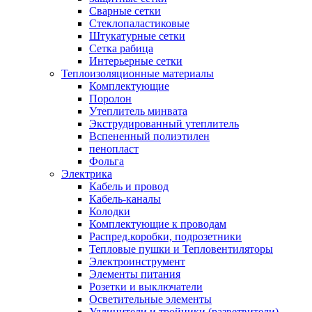
Сварные сетки
Стеклопаластиковые
Штукатурные сетки
Сетка рабица
Интерьерные сетки
Теплоизоляционные материалы
Комплектующие
Поролон
Утеплитель минвата
Экструдированный утеплитель
Вспененный полиэтилен
пенопласт
Фольга
Электрика
Кабель и провод
Кабель-каналы
Колодки
Комплектующие к проводам
Распред.коробки, подрозетники
Тепловые пушки и Тепловентиляторы
Электроинструмент
Элементы питания
Розетки и выключатели
Осветительные элементы
Удлинители и тройники (разветвители)