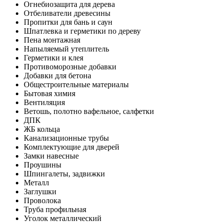
Огнебиозащита для дерева
Отбеливатели древесины
Пропитки для бань и саун
Шпатлевка и герметики по дереву
Пена монтажная
Напыляемый утеплитель
Герметики и клея
Противоморозные добавки
Добавки для бетона
Общестроительные материалы
Бытовая химия
Вентиляция
Ветошь, полотно вафельное, салфетки
ДПК
ЖБ кольца
Канализационные трубы
Комплектующие для дверей
Замки навесные
Проушины
Шпингалеты, задвижки
Металл
Заглушки
Проволока
Труба профильная
Уголок металлический