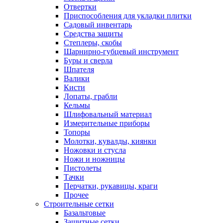
Отвертки
Приспособления для укладки плитки
Садовый инвентарь
Средства защиты
Степлеры, скобы
Шарнирно-губцевый инструмент
Буры и сверла
Шпателя
Валики
Кисти
Лопаты, грабли
Кельмы
Шлифовальный материал
Измерительные приборы
Топоры
Молотки, кувалды, киянки
Ножовки и стусла
Ножи и ножницы
Пистолеты
Тачки
Перчатки, рукавицы, краги
Прочее
Строительные сетки
Базальтовые
Защитные сетки