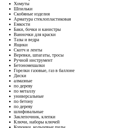
Хомуты
Шпильки
Скобяные изделия
Арматура стеклопластиковая
Емкости
Баки, бочки и канистры
Ванночки для краски
Тазы и ведра
Ящики
Скотч и ленты
Веревки, шпагаты, тросы
Ручной инструмент
Бетономешалки
Горелки газовые, газ в баллоне
Диски
алмазные
по дереву
по металлу
универсальные
по бетону
по дереву
шлифовальные
Заклепочник, клепки
Ключи, наборы ключей
Коронки, кольцевые пилы