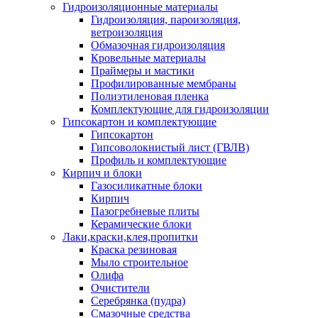
Гидроизоляционные материалы
Гидроизоляция, пароизоляция,
ветроизоляция
Обмазочная гидроизоляция
Кровельные материалы
Праймеры и мастики
Профилированные мембраны
Полиэтиленовая пленка
Комплектующие для гидроизоляции
Гипсокартон и комплектующие
Гипсокартон
Гипсоволокнистый лист (ГВЛВ)
Профиль и комплектующие
Кирпич и блоки
Газосиликатные блоки
Кирпич
Пазогребневые плиты
Керамические блоки
Лаки,краски,клея,пропитки
Краска резиновая
Мыло строительное
Олифа
Очистители
Серебрянка (пудра)
Смазочные средства