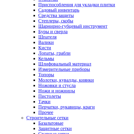
Приспособления для укладки плитки
Садовый инвентарь
Средства защиты
Степлеры, скобы
Шарнирно-губцевый инструмент
Буры и сверла
Шпателя
Валики
Кисти
Лопаты, грабли
Кельмы
Шлифовальный материал
Измерительные приборы
Топоры
Молотки, кувалды, киянки
Ножовки и стусла
Ножи и ножницы
Пистолеты
Тачки
Перчатки, рукавицы, краги
Прочее
Строительные сетки
Базальтовые
Защитные сетки
Сварные сетки