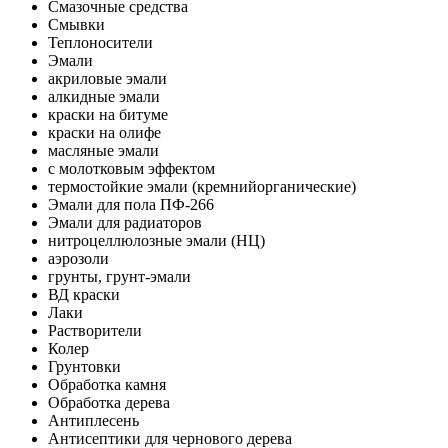
Смазочные средства
Смывки
Теплоносители
Эмали
акриловые эмали
алкидные эмали
краски на битуме
краски на олифе
масляные эмали
с молотковым эффектом
термостойкие эмали (кремнийорганические)
Эмали для пола ПФ-266
Эмали для радиаторов
нитроцеллюлозные эмали (НЦ)
аэрозоли
грунты, грунт-эмали
ВД краски
Лаки
Растворители
Колер
Грунтовки
Обработка камня
Обработка дерева
Антиплесень
Антисептики для чернового дерева