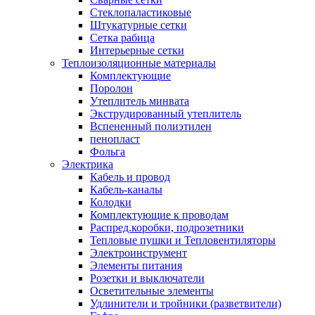
Стеклопаластиковые
Штукатурные сетки
Сетка рабица
Интерьерные сетки
Теплоизоляционные материалы
Комплектующие
Поролон
Утеплитель минвата
Экструдированный утеплитель
Вспененный полиэтилен
пенопласт
Фольга
Электрика
Кабель и провод
Кабель-каналы
Колодки
Комплектующие к проводам
Распред.коробки, подрозетники
Тепловые пушки и Тепловентиляторы
Электроинструмент
Элементы питания
Розетки и выключатели
Осветительные элементы
Удлинители и тройники (разветвители)