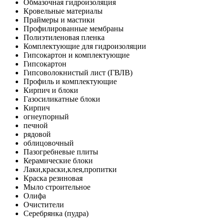
Обмазочная гидроизоляция
Кровельные материалы
Праймеры и мастики
Профилированные мембраны
Полиэтиленовая пленка
Комплектующие для гидроизоляции
Гипсокартон и комплектующие
Гипсокартон
Гипсоволокнистый лист (ГВЛВ)
Профиль и комплектующие
Кирпич и блоки
Газосиликатные блоки
Кирпич
огнеупорный
печной
рядовой
облицовочный
Пазогребневые плиты
Керамические блоки
Лаки,краски,клея,пропитки
Краска резиновая
Мыло строительное
Олифа
Очистители
Серебрянка (пудра)