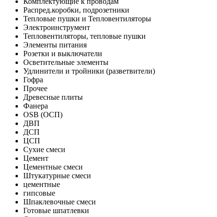
Комплектующие к проводам
Распред.коробки, подрозетники
Тепловые пушки и Тепловентиляторы
Электроинструмент
Тепловентиляторы, тепловые пушки
Элементы питания
Розетки и выключатели
Осветительные элементы
Удлинители и тройники (разветвители)
Гофра
Прочее
Древесные плиты
Фанера
OSB (ОСП)
ДВП
ДСП
ЦСП
Сухие смеси
Цемент
Цементные смеси
Штукатурные смеси
цементные
гипсовые
Шпаклевочные смеси
Готовые шпатлевки