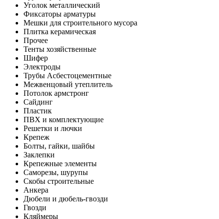
Уголок металлический
Фиксаторы арматуры
Мешки для строительного мусора
Плитка керамическая
Прочее
Тенты хозяйственные
Шифер
Электроды
Трубы Асбестоцементные
Межвенцовый утеплитель
Потолок армстронг
Сайдинг
Пластик
ПВХ и комплектующие
Решетки и лючки
Крепеж
Болты, гайки, шайбы
Заклепки
Крепежные элементы
Саморезы, шурупы
Скобы строительные
Анкера
Дюбели и дюбель-гвозди
Гвозди
Кляймеры