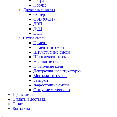
Гофра
Прочее
Древесные плиты
Фанера
OSB (ОСП)
ДВП
ДСП
ЦСП
Сухие смеси
Цемент
Цементные смеси
Штукатурные смеси
Шпаклевочные смеси
Наливные полы
Плиточные клея
Декоративные штукатурки
Монтажные смеси
Затирки
Жаростойкие смеси
Сыпучие материалы
Прайс-лист
Оплата и доставка
О нас
Контакты