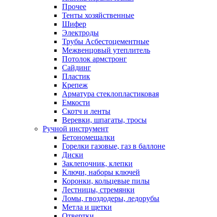
Прочее
Тенты хозяйственные
Шифер
Электроды
Трубы Асбестоцементные
Межвенцовый утеплитель
Потолок армстронг
Сайдинг
Пластик
Крепеж
Арматура стеклопластиковая
Емкости
Скотч и ленты
Веревки, шпагаты, тросы
Ручной инструмент
Бетономешалки
Горелки газовые, газ в баллоне
Диски
Заклепочник, клепки
Ключи, наборы ключей
Коронки, кольцевые пилы
Лестницы, стремянки
Ломы, гвоздодеры, ледорубы
Метла и щетки
Отвертки