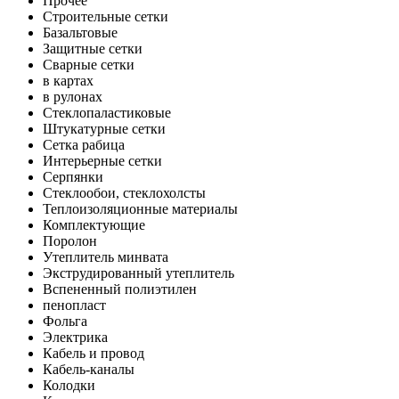
Прочее
Строительные сетки
Базальтовые
Защитные сетки
Сварные сетки
в картах
в рулонах
Стеклопаластиковые
Штукатурные сетки
Сетка рабица
Интерьерные сетки
Серпянки
Стеклообои, стеклохолсты
Теплоизоляционные материалы
Комплектующие
Поролон
Утеплитель минвата
Экструдированный утеплитель
Вспененный полиэтилен
пенопласт
Фольга
Электрика
Кабель и провод
Кабель-каналы
Колодки