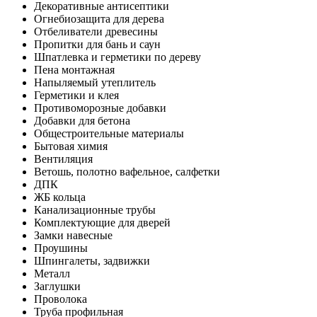
Декоративные антисептики
Огнебиозащита для дерева
Отбеливатели древесины
Пропитки для бань и саун
Шпатлевка и герметики по дереву
Пена монтажная
Напыляемый утеплитель
Герметики и клея
Противоморозные добавки
Добавки для бетона
Общестроительные материалы
Бытовая химия
Вентиляция
Ветошь, полотно вафельное, салфетки
ДПК
ЖБ кольца
Канализационные трубы
Комплектующие для дверей
Замки навесные
Проушины
Шпингалеты, задвижки
Металл
Заглушки
Проволока
Труба профильная