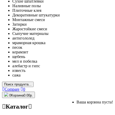
Сухие шпатлевки
Наливные полы
Плиточные клея
Декоративные штукатурки
Монтажные смеси
Затирки
Жаростойкие смеси
Сыпучие материалы
антигололед
мраморная крошка
песок
керамзит
щебень
мел и побелка
алебастр и гипс
известь
сажа
Поиск продукта...
Compare
0
0
Корзина
0.00р.
Ваша корзина пуста!
Каталог