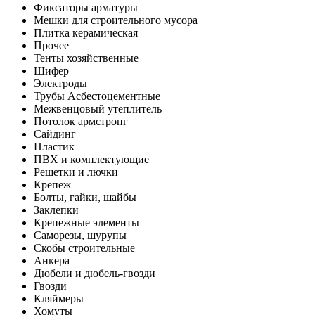
Фиксаторы арматуры
Мешки для строительного мусора
Плитка керамическая
Прочее
Тенты хозяйственные
Шифер
Электроды
Трубы Асбестоцементные
Межвенцовый утеплитель
Потолок армстронг
Сайдинг
Пластик
ПВХ и комплектующие
Решетки и лючки
Крепеж
Болты, гайки, шайбы
Заклепки
Крепежные элементы
Саморезы, шурупы
Скобы строительные
Анкера
Дюбели и дюбель-гвозди
Гвозди
Кляймеры
Хомуты