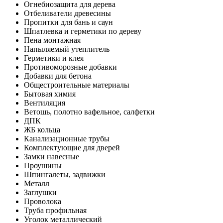
Огнебиозащита для дерева
Отбеливатели древесины
Пропитки для бань и саун
Шпатлевка и герметики по дереву
Пена монтажная
Напыляемый утеплитель
Герметики и клея
Противоморозные добавки
Добавки для бетона
Общестроительные материалы
Бытовая химия
Вентиляция
Ветошь, полотно вафельное, салфетки
ДПК
ЖБ кольца
Канализационные трубы
Комплектующие для дверей
Замки навесные
Проушины
Шпингалеты, задвижки
Металл
Заглушки
Проволока
Труба профильная
Уголок металлический