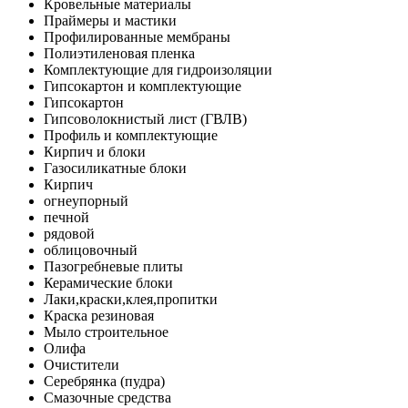
Кровельные материалы
Праймеры и мастики
Профилированные мембраны
Полиэтиленовая пленка
Комплектующие для гидроизоляции
Гипсокартон и комплектующие
Гипсокартон
Гипсоволокнистый лист (ГВЛВ)
Профиль и комплектующие
Кирпич и блоки
Газосиликатные блоки
Кирпич
огнеупорный
печной
рядовой
облицовочный
Пазогребневые плиты
Керамические блоки
Лаки,краски,клея,пропитки
Краска резиновая
Мыло строительное
Олифа
Очистители
Серебрянка (пудра)
Смазочные средства