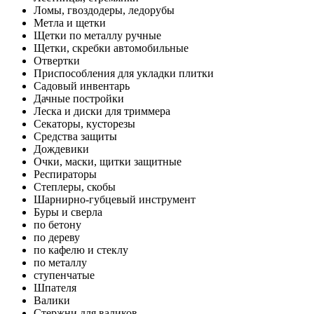
Ломы, гвоздодеры, ледорубы
Метла и щетки
Щетки по металлу ручные
Щетки, скребки автомобильные
Отвертки
Приспособления для укладки плитки
Садовый инвентарь
Дачные постройки
Леска и диски для триммера
Секаторы, кусторезы
Средства защиты
Дождевики
Очки, маски, щитки защитные
Респираторы
Степлеры, скобы
Шарнирно-губцевый инструмент
Буры и сверла
по бетону
по дереву
по кафелю и стеклу
по металлу
ступенчатые
Шпателя
Валики
Стержни для валиков