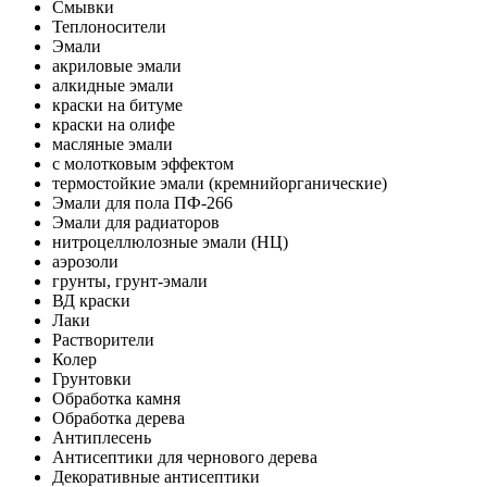
Смывки
Теплоносители
Эмали
акриловые эмали
алкидные эмали
краски на битуме
краски на олифе
масляные эмали
с молотковым эффектом
термостойкие эмали (кремнийорганические)
Эмали для пола ПФ-266
Эмали для радиаторов
нитроцеллюлозные эмали (НЦ)
аэрозоли
грунты, грунт-эмали
ВД краски
Лаки
Растворители
Колер
Грунтовки
Обработка камня
Обработка дерева
Антиплесень
Антисептики для чернового дерева
Декоративные антисептики