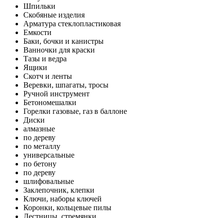
Шпильки
Скобяные изделия
Арматура стеклопластиковая
Емкости
Баки, бочки и канистры
Ванночки для краски
Тазы и ведра
Ящики
Скотч и ленты
Веревки, шпагаты, тросы
Ручной инструмент
Бетономешалки
Горелки газовые, газ в баллоне
Диски
алмазные
по дереву
по металлу
универсальные
по бетону
по дереву
шлифовальные
Заклепочник, клепки
Ключи, наборы ключей
Коронки, кольцевые пилы
Лестницы, стремянки