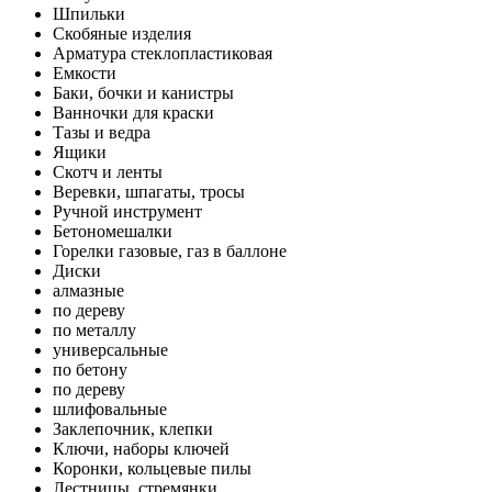
Шпильки
Скобяные изделия
Арматура стеклопластиковая
Емкости
Баки, бочки и канистры
Ванночки для краски
Тазы и ведра
Ящики
Скотч и ленты
Веревки, шпагаты, тросы
Ручной инструмент
Бетономешалки
Горелки газовые, газ в баллоне
Диски
алмазные
по дереву
по металлу
универсальные
по бетону
по дереву
шлифовальные
Заклепочник, клепки
Ключи, наборы ключей
Коронки, кольцевые пилы
Лестницы, стремянки