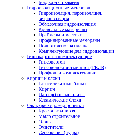
Бордюрный камень
Гидроизоляционные материалы
Гидроизоляция, пароизоляция,
ветроизоляция
Обмазочная гидроизоляция
Кровельные материалы
Праймеры и мастики
Профилированные мембраны
Полиэтиленовая пленка
Комплектующие для гидроизоляции
Гипсокартон и комплектующие
Гипсокартон
Гипсоволокнистый лист (ГВЛВ)
Профиль и комплектующие
Кирпич и блоки
Газосиликатные блоки
Кирпич
Пазогребневые плиты
Керамические блоки
Лаки,краски,клея,пропитки
Краска резиновая
Мыло строительное
Олифа
Очистители
Серебрянка (пудра)