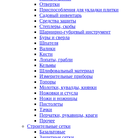
Отвертки
Приспособления для укладки плитки
Садовый инвентарь
Средства защиты
Степлеры, скобы
Шарнирно-губцевый инструмент
Буры и сверла
Шпателя
Валики
Кисти
Лопаты, грабли
Кельмы
Шлифовальный материал
Измерительные приборы
Топоры
Молотки, кувалды, киянки
Ножовки и стусла
Ножи и ножницы
Пистолеты
Тачки
Перчатки, рукавицы, краги
Прочее
Строительные сетки
Базальтовые
Защитные сетки