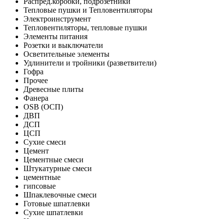
Распред.коробки, подрозетники
Тепловые пушки и Тепловентиляторы
Электроинструмент
Тепловентиляторы, тепловые пушки
Элементы питания
Розетки и выключатели
Осветительные элементы
Удлинители и тройники (разветвители)
Гофра
Прочее
Древесные плиты
Фанера
OSB (ОСП)
ДВП
ДСП
ЦСП
Сухие смеси
Цемент
Цементные смеси
Штукатурные смеси
цементные
гипсовые
Шпаклевочные смеси
Готовые шпатлевки
Сухие шпатлевки