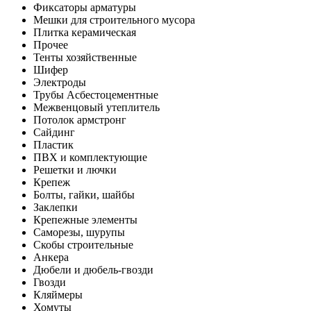
Фиксаторы арматуры
Мешки для строительного мусора
Плитка керамическая
Прочее
Тенты хозяйственные
Шифер
Электроды
Трубы Асбестоцементные
Межвенцовый утеплитель
Потолок армстронг
Сайдинг
Пластик
ПВХ и комплектующие
Решетки и лючки
Крепеж
Болты, гайки, шайбы
Заклепки
Крепежные элементы
Саморезы, шурупы
Скобы строительные
Анкера
Дюбели и дюбель-гвозди
Гвозди
Кляймеры
Хомуты