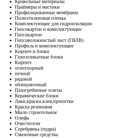
Кровельные материалы
Праймеры и мастики
Профилированные мембраны
Полиэтиленовая пленка
Комплектующие для гидроизоляции
Гипсокартон и комплектующие
Гипсокартон
Гипсоволокнистый лист (ГВЛВ)
Профиль и комплектующие
Кирпич и блоки
Газосиликатные блоки
Кирпич
огнеупорный
печной
рядовой
облицовочный
Пазогребневые плиты
Керамические блоки
Лаки,краски,клея,пропитки
Краска резиновая
Мыло строительное
Олифа
Очистители
Серебрянка (пудра)
Смазочные средства