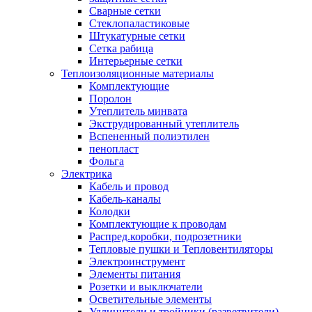
Сварные сетки
Стеклопаластиковые
Штукатурные сетки
Сетка рабица
Интерьерные сетки
Теплоизоляционные материалы
Комплектующие
Поролон
Утеплитель минвата
Экструдированный утеплитель
Вспененный полиэтилен
пенопласт
Фольга
Электрика
Кабель и провод
Кабель-каналы
Колодки
Комплектующие к проводам
Распред.коробки, подрозетники
Тепловые пушки и Тепловентиляторы
Электроинструмент
Элементы питания
Розетки и выключатели
Осветительные элементы
Удлинители и тройники (разветвители)