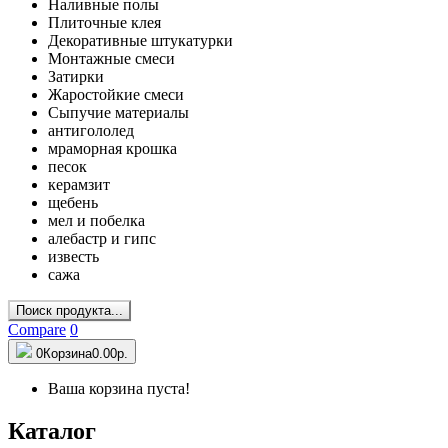
Наливные полы
Плиточные клея
Декоративные штукатурки
Монтажные смеси
Затирки
Жаростойкие смеси
Сыпучие материалы
антигололед
мраморная крошка
песок
керамзит
щебень
мел и побелка
алебастр и гипс
известь
сажа
Поиск продукта...
Compare
0
0
Корзина
0.00р.
Ваша корзина пуста!
Каталог