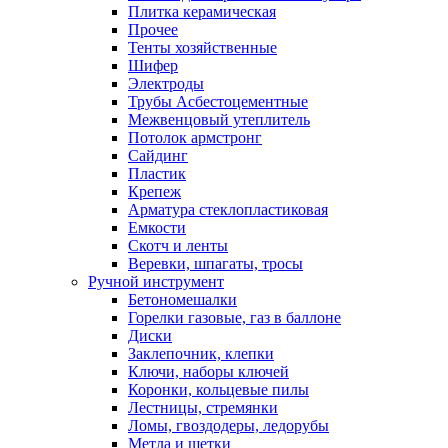
Плитка керамическая
Прочее
Тенты хозяйственные
Шифер
Электроды
Трубы Асбестоцементные
Межвенцовый утеплитель
Потолок армстронг
Сайдинг
Пластик
Крепеж
Арматура стеклопластиковая
Емкости
Скотч и ленты
Веревки, шпагаты, тросы
Ручной инструмент
Бетономешалки
Горелки газовые, газ в баллоне
Диски
Заклепочник, клепки
Ключи, наборы ключей
Коронки, кольцевые пилы
Лестницы, стремянки
Ломы, гвоздодеры, ледорубы
Метла и щетки