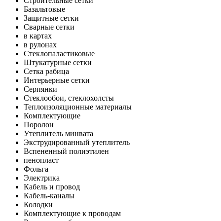
Строительные сетки
Базальтовые
Защитные сетки
Сварные сетки
в картах
в рулонах
Стеклопаластиковые
Штукатурные сетки
Сетка рабица
Интерьерные сетки
Серпянки
Стеклообои, стеклохолсты
Теплоизоляционные материалы
Комплектующие
Поролон
Утеплитель минвата
Экструдированный утеплитель
Вспененный полиэтилен
пенопласт
Фольга
Электрика
Кабель и провод
Кабель-каналы
Колодки
Комплектующие к проводам