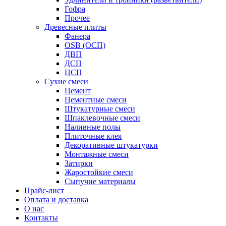
Гофра
Прочее
Древесные плиты
Фанера
OSB (ОСП)
ДВП
ДСП
ЦСП
Сухие смеси
Цемент
Цементные смеси
Штукатурные смеси
Шпаклевочные смеси
Наливные полы
Плиточные клея
Декоративные штукатурки
Монтажные смеси
Затирки
Жаростойкие смеси
Сыпучие материалы
Прайс-лист
Оплата и доставка
О нас
Контакты