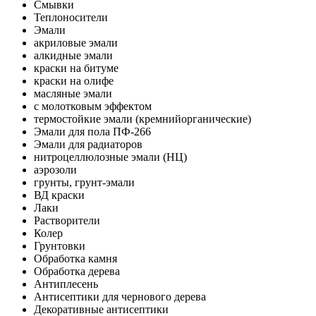
Смывки
Теплоносители
Эмали
акриловые эмали
алкидные эмали
краски на битуме
краски на олифе
масляные эмали
с молотковым эффектом
термостойкие эмали (кремнийорганические)
Эмали для пола ПФ-266
Эмали для радиаторов
нитроцеллюлозные эмали (НЦ)
аэрозоли
грунты, грунт-эмали
ВД краски
Лаки
Растворители
Колер
Грунтовки
Обработка камня
Обработка дерева
Антиплесень
Антисептики для чернового дерева
Декоративные антисептики