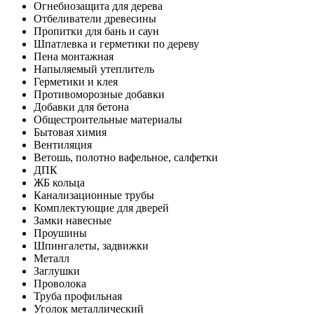
Огнебиозащита для дерева
Отбеливатели древесины
Пропитки для бань и саун
Шпатлевка и герметики по дереву
Пена монтажная
Напыляемый утеплитель
Герметики и клея
Противоморозные добавки
Добавки для бетона
Общестроительные материалы
Бытовая химия
Вентиляция
Ветошь, полотно вафельное, салфетки
ДПК
ЖБ кольца
Канализационные трубы
Комплектующие для дверей
Замки навесные
Проушины
Шпингалеты, задвижки
Металл
Заглушки
Проволока
Труба профильная
Уголок металлический