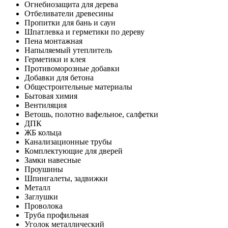
Огнебиозащита для дерева
Отбеливатели древесины
Пропитки для бань и саун
Шпатлевка и герметики по дереву
Пена монтажная
Напыляемый утеплитель
Герметики и клея
Противоморозные добавки
Добавки для бетона
Общестроительные материалы
Бытовая химия
Вентиляция
Ветошь, полотно вафельное, салфетки
ДПК
ЖБ кольца
Канализационные трубы
Комплектующие для дверей
Замки навесные
Проушины
Шпингалеты, задвижки
Металл
Заглушки
Проволока
Труба профильная
Уголок металлический