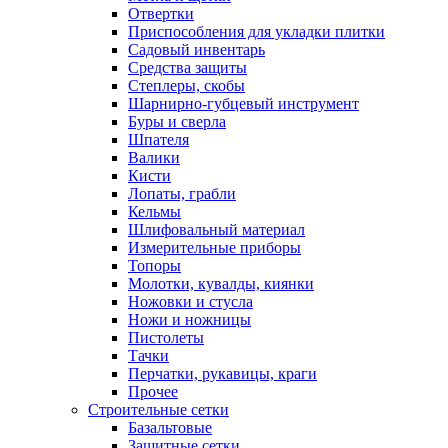
Отвертки
Приспособления для укладки плитки
Садовый инвентарь
Средства защиты
Степлеры, скобы
Шарнирно-губцевый инструмент
Буры и сверла
Шпателя
Валики
Кисти
Лопаты, грабли
Кельмы
Шлифовальный материал
Измерительные приборы
Топоры
Молотки, кувалды, киянки
Ножовки и стусла
Ножи и ножницы
Пистолеты
Тачки
Перчатки, рукавицы, краги
Прочее
Строительные сетки
Базальтовые
Защитные сетки