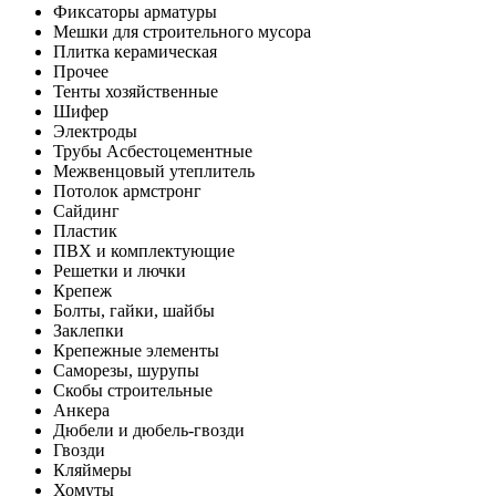
Фиксаторы арматуры
Мешки для строительного мусора
Плитка керамическая
Прочее
Тенты хозяйственные
Шифер
Электроды
Трубы Асбестоцементные
Межвенцовый утеплитель
Потолок армстронг
Сайдинг
Пластик
ПВХ и комплектующие
Решетки и лючки
Крепеж
Болты, гайки, шайбы
Заклепки
Крепежные элементы
Саморезы, шурупы
Скобы строительные
Анкера
Дюбели и дюбель-гвозди
Гвозди
Кляймеры
Хомуты