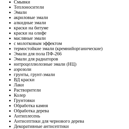
Смывки
Теплоносители
Эмали
акриловые эмали
алкидные эмали
краски на битуме
краски на олифе
масляные эмали
с молотковым эффектом
термостойкие эмали (кремнийорганические)
Эмали для пола ПФ-266
Эмали для радиаторов
нитроцеллюлозные эмали (НЦ)
аэрозоли
грунты, грунт-эмали
ВД краски
Лаки
Растворители
Колер
Грунтовки
Обработка камня
Обработка дерева
Антиплесень
Антисептики для чернового дерева
Декоративные антисептики