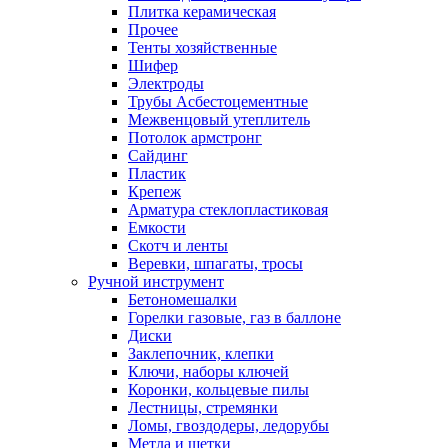
Плитка керамическая
Прочее
Тенты хозяйственные
Шифер
Электроды
Трубы Асбестоцементные
Межвенцовый утеплитель
Потолок армстронг
Сайдинг
Пластик
Крепеж
Арматура стеклопластиковая
Емкости
Скотч и ленты
Веревки, шпагаты, тросы
Ручной инструмент
Бетономешалки
Горелки газовые, газ в баллоне
Диски
Заклепочник, клепки
Ключи, наборы ключей
Коронки, кольцевые пилы
Лестницы, стремянки
Ломы, гвоздодеры, ледорубы
Метла и щетки