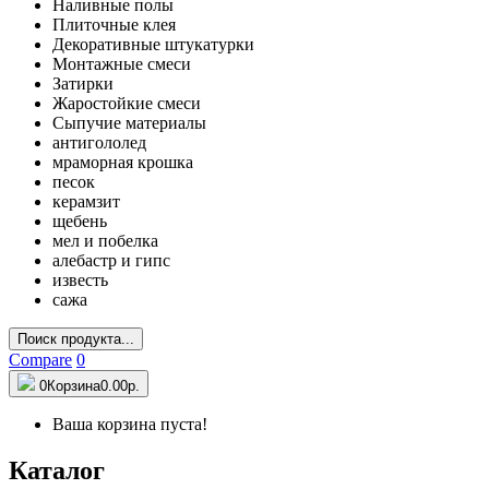
Наливные полы
Плиточные клея
Декоративные штукатурки
Монтажные смеси
Затирки
Жаростойкие смеси
Сыпучие материалы
антигололед
мраморная крошка
песок
керамзит
щебень
мел и побелка
алебастр и гипс
известь
сажа
Поиск продукта...
Compare
0
0
Корзина
0.00р.
Ваша корзина пуста!
Каталог