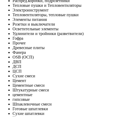
Распред.коробки, подрозетники
Тепловые пушки и Тепловентиляторы
Электроинструмент
Тепловентиляторы, тепловые пушки
Элементы питания
Розетки и выключатели
Осветительные элементы
Удлинители и тройники (разветвители)
Гофра
Прочее
Древесные плиты
Фанера
OSB (ОСП)
ДВП
ДСП
ЦСП
Сухие смеси
Цемент
Цементные смеси
Штукатурные смеси
цементные
гипсовые
Шпаклевочные смеси
Готовые шпатлевки
Сухие шпатлевки