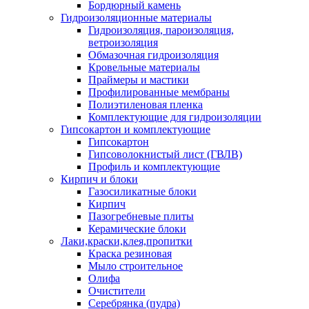
Бордюрный камень
Гидроизоляционные материалы
Гидроизоляция, пароизоляция,
ветроизоляция
Обмазочная гидроизоляция
Кровельные материалы
Праймеры и мастики
Профилированные мембраны
Полиэтиленовая пленка
Комплектующие для гидроизоляции
Гипсокартон и комплектующие
Гипсокартон
Гипсоволокнистый лист (ГВЛВ)
Профиль и комплектующие
Кирпич и блоки
Газосиликатные блоки
Кирпич
Пазогребневые плиты
Керамические блоки
Лаки,краски,клея,пропитки
Краска резиновая
Мыло строительное
Олифа
Очистители
Серебрянка (пудра)