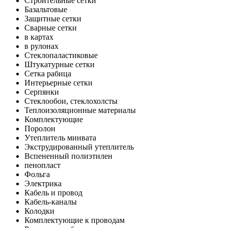
Строительные сетки
Базальтовые
Защитные сетки
Сварные сетки
в картах
в рулонах
Стеклопаластиковые
Штукатурные сетки
Сетка рабица
Интерьерные сетки
Серпянки
Стеклообои, стеклохолсты
Теплоизоляционные материалы
Комплектующие
Поролон
Утеплитель минвата
Экструдированный утеплитель
Вспененный полиэтилен
пенопласт
Фольга
Электрика
Кабель и провод
Кабель-каналы
Колодки
Комплектующие к проводам