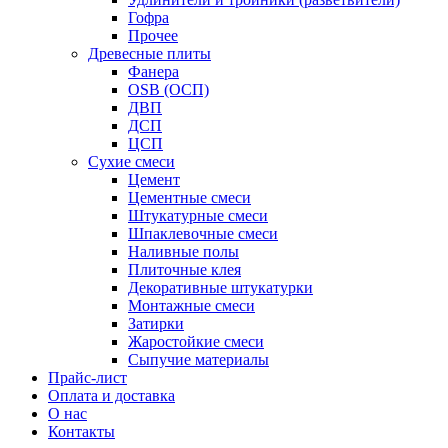
Гофра
Прочее
Древесные плиты
Фанера
OSB (ОСП)
ДВП
ДСП
ЦСП
Сухие смеси
Цемент
Цементные смеси
Штукатурные смеси
Шпаклевочные смеси
Наливные полы
Плиточные клея
Декоративные штукатурки
Монтажные смеси
Затирки
Жаростойкие смеси
Сыпучие материалы
Прайс-лист
Оплата и доставка
О нас
Контакты