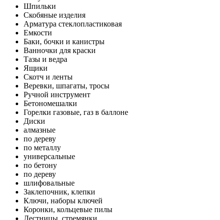
Шпильки
Скобяные изделия
Арматура стеклопластиковая
Емкости
Баки, бочки и канистры
Ванночки для краски
Тазы и ведра
Ящики
Скотч и ленты
Веревки, шпагаты, тросы
Ручной инструмент
Бетономешалки
Горелки газовые, газ в баллоне
Диски
алмазные
по дереву
по металлу
универсальные
по бетону
по дереву
шлифовальные
Заклепочник, клепки
Ключи, наборы ключей
Коронки, кольцевые пилы
Лестницы, стремянки