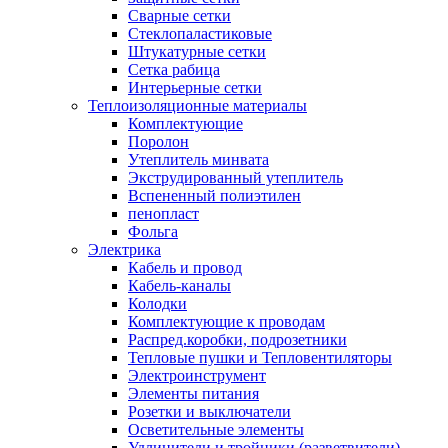
Сварные сетки
Стеклопаластиковые
Штукатурные сетки
Сетка рабица
Интерьерные сетки
Теплоизоляционные материалы
Комплектующие
Поролон
Утеплитель минвата
Экструдированный утеплитель
Вспененный полиэтилен
пенопласт
Фольга
Электрика
Кабель и провод
Кабель-каналы
Колодки
Комплектующие к проводам
Распред.коробки, подрозетники
Тепловые пушки и Тепловентиляторы
Электроинструмент
Элементы питания
Розетки и выключатели
Осветительные элементы
Удлинители и тройники (разветвители)