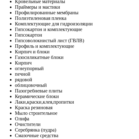
Кровельные материалы
Праймеры и мастики
Профилированные мембраны
Полиэтиленовая пленка
Комплектующие для гидроизоляции
Гипсокартон и комплектующие
Гипсокартон
Гипсоволокнистый лист (ГВЛВ)
Профиль и комплектующие
Кирпич и блоки
Газосиликатные блоки
Кирпич
огнеупорный
печной
рядовой
облицовочный
Пазогребневые плиты
Керамические блоки
Лаки,краски,клея,пропитки
Краска резиновая
Мыло строительное
Олифа
Очистители
Серебрянка (пудра)
Смазочные средства