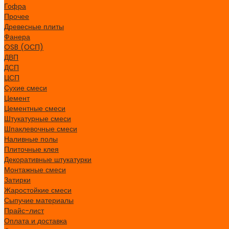
Гофра
Прочее
Древесные плиты
Фанера
OSB (ОСП)
ДВП
ДСП
ЦСП
Сухие смеси
Цемент
Цементные смеси
Штукатурные смеси
Шпаклевочные смеси
Наливные полы
Плиточные клея
Декоративные штукатурки
Монтажные смеси
Затирки
Жаростойкие смеси
Сыпучие материалы
Прайс-лист
Оплата и доставка