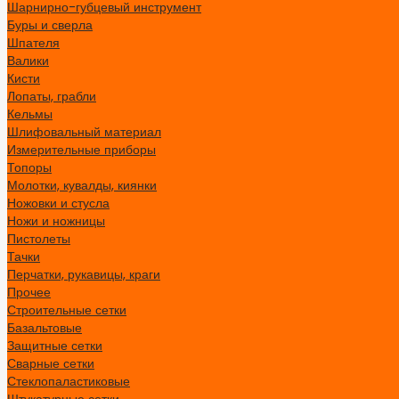
Шарнирно-губцевый инструмент
Буры и сверла
Шпателя
Валики
Кисти
Лопаты, грабли
Кельмы
Шлифовальный материал
Измерительные приборы
Топоры
Молотки, кувалды, киянки
Ножовки и стусла
Ножи и ножницы
Пистолеты
Тачки
Перчатки, рукавицы, краги
Прочее
Строительные сетки
Базальтовые
Защитные сетки
Сварные сетки
Стеклопаластиковые
Штукатурные сетки