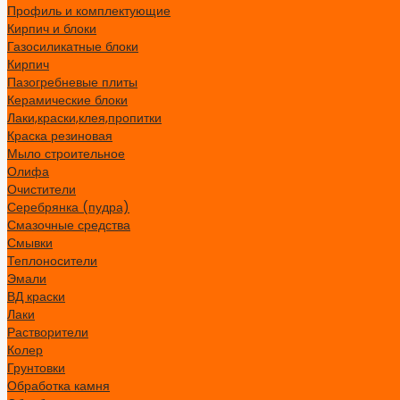
Профиль и комплектующие
Кирпич и блоки
Газосиликатные блоки
Кирпич
Пазогребневые плиты
Керамические блоки
Лаки,краски,клея,пропитки
Краска резиновая
Мыло строительное
Олифа
Очистители
Серебрянка (пудра)
Смазочные средства
Смывки
Теплоносители
Эмали
ВД краски
Лаки
Растворители
Колер
Грунтовки
Обработка камня