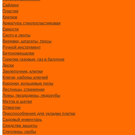
Сайдинг
Пластик
Крепеж
Арматура стеклопластиковая
Емкости
Скотч и ленты
Веревки, шпагаты, тросы
Ручной инструмент
Бетономешалки
Горелки газовые, газ в баллоне
Диски
Заклепочник, клепки
Ключи, наборы ключей
Коронки, кольцевые пилы
Лестницы, стремянки
Ломы, гвоздодеры, ледорубы
Метла и щетки
Отвертки
Приспособления для укладки плитки
Садовый инвентарь
Средства защиты
Степлеры, скобы