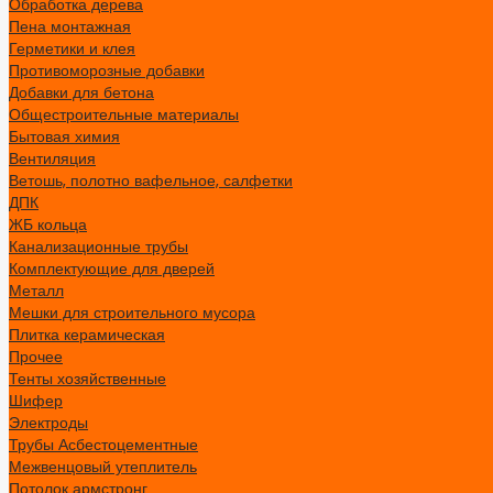
Обработка дерева
Пена монтажная
Герметики и клея
Противоморозные добавки
Добавки для бетона
Общестроительные материалы
Бытовая химия
Вентиляция
Ветошь, полотно вафельное, салфетки
ДПК
ЖБ кольца
Канализационные трубы
Комплектующие для дверей
Металл
Мешки для строительного мусора
Плитка керамическая
Прочее
Тенты хозяйственные
Шифер
Электроды
Трубы Асбестоцементные
Межвенцовый утеплитель
Потолок армстронг