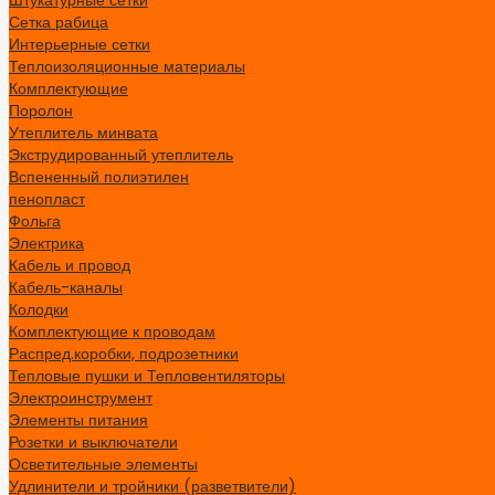
Сетка рабица
Интерьерные сетки
Теплоизоляционные материалы
Комплектующие
Поролон
Утеплитель минвата
Экструдированный утеплитель
Вспененный полиэтилен
пенопласт
Фольга
Электрика
Кабель и провод
Кабель-каналы
Колодки
Комплектующие к проводам
Распред.коробки, подрозетники
Тепловые пушки и Тепловентиляторы
Электроинструмент
Элементы питания
Розетки и выключатели
Осветительные элементы
Удлинители и тройники (разветвители)