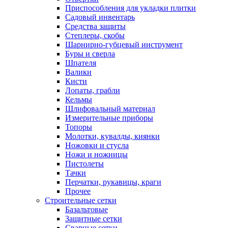
Приспособления для укладки плитки
Садовый инвентарь
Средства защиты
Степлеры, скобы
Шарнирно-губцевый инструмент
Буры и сверла
Шпателя
Валики
Кисти
Лопаты, грабли
Кельмы
Шлифовальный материал
Измерительные приборы
Топоры
Молотки, кувалды, киянки
Ножовки и стусла
Ножи и ножницы
Пистолеты
Тачки
Перчатки, рукавицы, краги
Прочее
Строительные сетки
Базальтовые
Защитные сетки
Сварные сетки