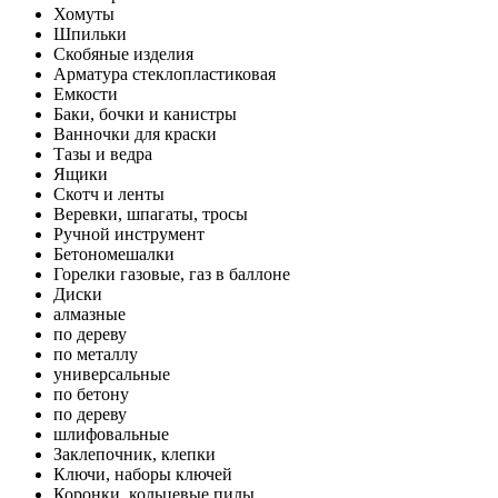
Хомуты
Шпильки
Скобяные изделия
Арматура стеклопластиковая
Емкости
Баки, бочки и канистры
Ванночки для краски
Тазы и ведра
Ящики
Скотч и ленты
Веревки, шпагаты, тросы
Ручной инструмент
Бетономешалки
Горелки газовые, газ в баллоне
Диски
алмазные
по дереву
по металлу
универсальные
по бетону
по дереву
шлифовальные
Заклепочник, клепки
Ключи, наборы ключей
Коронки, кольцевые пилы