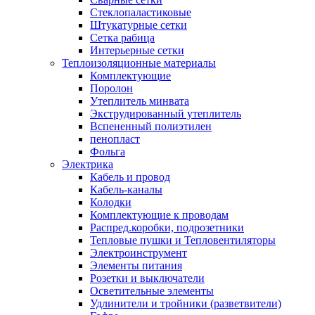
Стеклопаластиковые
Штукатурные сетки
Сетка рабица
Интерьерные сетки
Теплоизоляционные материалы
Комплектующие
Поролон
Утеплитель минвата
Экструдированный утеплитель
Вспененный полиэтилен
пенопласт
Фольга
Электрика
Кабель и провод
Кабель-каналы
Колодки
Комплектующие к проводам
Распред.коробки, подрозетники
Тепловые пушки и Тепловентиляторы
Электроинструмент
Элементы питания
Розетки и выключатели
Осветительные элементы
Удлинители и тройники (разветвители)