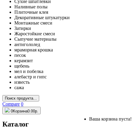
Сухие шпатлевки
Наливные полы
Плиточные клея
Декоративные штукатурки
Монтажные смеси
Затирки
Жаростойкие смеси
Сыпучие материалы
антигололед
мраморная крошка
песок
керамзит
щебень
мел и побелка
алебастр и гипс
известь
сажа
Поиск продукта...
Compare
0
0
Корзина
0.00р.
Ваша корзина пуста!
Каталог