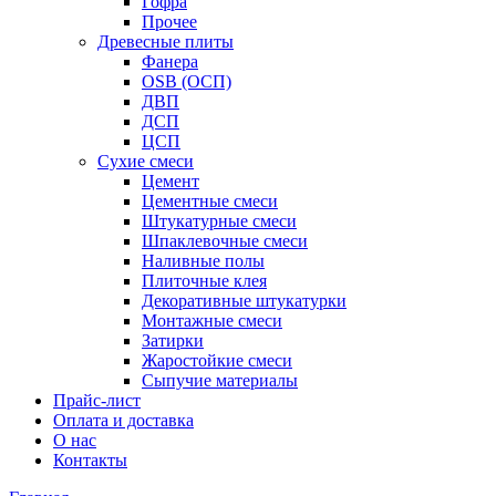
Гофра
Прочее
Древесные плиты
Фанера
OSB (ОСП)
ДВП
ДСП
ЦСП
Сухие смеси
Цемент
Цементные смеси
Штукатурные смеси
Шпаклевочные смеси
Наливные полы
Плиточные клея
Декоративные штукатурки
Монтажные смеси
Затирки
Жаростойкие смеси
Сыпучие материалы
Прайс-лист
Оплата и доставка
О нас
Контакты