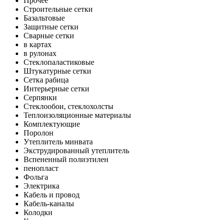
Прочее
Строительные сетки
Базальтовые
Защитные сетки
Сварные сетки
в картах
в рулонах
Стеклопаластиковые
Штукатурные сетки
Сетка рабица
Интерьерные сетки
Серпянки
Стеклообои, стеклохолсты
Теплоизоляционные материалы
Комплектующие
Поролон
Утеплитель минвата
Экструдированный утеплитель
Вспененный полиэтилен
пенопласт
Фольга
Электрика
Кабель и провод
Кабель-каналы
Колодки