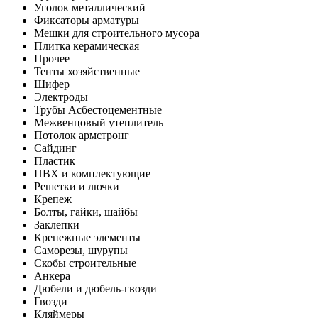
Уголок металлический
Фиксаторы арматуры
Мешки для строительного мусора
Плитка керамическая
Прочее
Тенты хозяйственные
Шифер
Электроды
Трубы Асбестоцементные
Межвенцовый утеплитель
Потолок армстронг
Сайдинг
Пластик
ПВХ и комплектующие
Решетки и лючки
Крепеж
Болты, гайки, шайбы
Заклепки
Крепежные элементы
Саморезы, шурупы
Скобы строительные
Анкера
Дюбели и дюбель-гвозди
Гвозди
Кляймеры