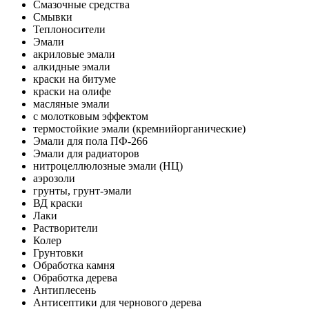
Смазочные средства
Смывки
Теплоносители
Эмали
акриловые эмали
алкидные эмали
краски на битуме
краски на олифе
масляные эмали
с молотковым эффектом
термостойкие эмали (кремнийорганические)
Эмали для пола ПФ-266
Эмали для радиаторов
нитроцеллюлозные эмали (НЦ)
аэрозоли
грунты, грунт-эмали
ВД краски
Лаки
Растворители
Колер
Грунтовки
Обработка камня
Обработка дерева
Антиплесень
Антисептики для чернового дерева