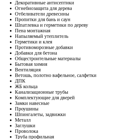
Декоративные антисептики
Огнебиозащита для дерева
Отбеливатели древесины
Пропитки для бань и саун
Шпатлевка и герметики по дереву
Пена монтажная
Напыляемый утеплитель
Герметики и клея
Противоморозные добавки
Добавки для бетона
Общестроительные материалы
Бытовая химия
Вентиляция
Ветошь, полотно вафельное, салфетки
ДПК
ЖБ кольца
Канализационные трубы
Комплектующие для дверей
Замки навесные
Проушины
Шпингалеты, задвижки
Металл
Заглушки
Проволока
Труба профильная