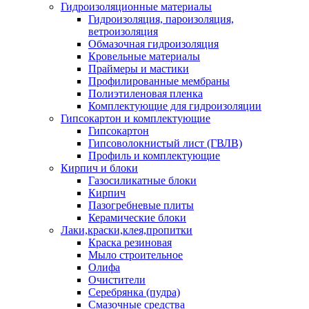
Гидроизоляционные материалы
Гидроизоляция, пароизоляция,
ветроизоляция
Обмазочная гидроизоляция
Кровельные материалы
Праймеры и мастики
Профилированные мембраны
Полиэтиленовая пленка
Комплектующие для гидроизоляции
Гипсокартон и комплектующие
Гипсокартон
Гипсоволокнистый лист (ГВЛВ)
Профиль и комплектующие
Кирпич и блоки
Газосиликатные блоки
Кирпич
Пазогребневые плиты
Керамические блоки
Лаки,краски,клея,пропитки
Краска резиновая
Мыло строительное
Олифа
Очистители
Серебрянка (пудра)
Смазочные средства