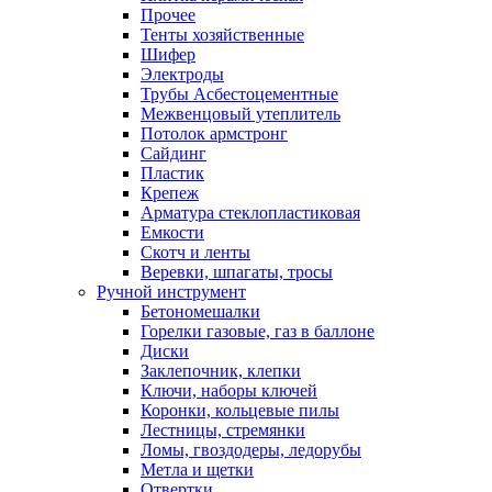
Прочее
Тенты хозяйственные
Шифер
Электроды
Трубы Асбестоцементные
Межвенцовый утеплитель
Потолок армстронг
Сайдинг
Пластик
Крепеж
Арматура стеклопластиковая
Емкости
Скотч и ленты
Веревки, шпагаты, тросы
Ручной инструмент
Бетономешалки
Горелки газовые, газ в баллоне
Диски
Заклепочник, клепки
Ключи, наборы ключей
Коронки, кольцевые пилы
Лестницы, стремянки
Ломы, гвоздодеры, ледорубы
Метла и щетки
Отвертки