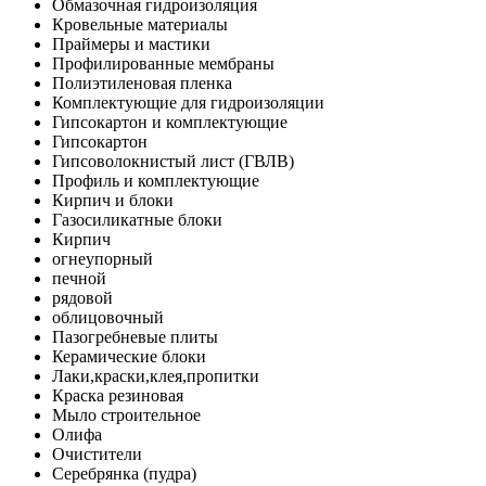
Обмазочная гидроизоляция
Кровельные материалы
Праймеры и мастики
Профилированные мембраны
Полиэтиленовая пленка
Комплектующие для гидроизоляции
Гипсокартон и комплектующие
Гипсокартон
Гипсоволокнистый лист (ГВЛВ)
Профиль и комплектующие
Кирпич и блоки
Газосиликатные блоки
Кирпич
огнеупорный
печной
рядовой
облицовочный
Пазогребневые плиты
Керамические блоки
Лаки,краски,клея,пропитки
Краска резиновая
Мыло строительное
Олифа
Очистители
Серебрянка (пудра)