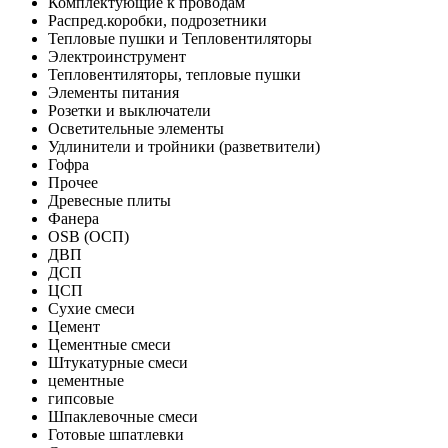
Комплектующие к проводам
Распред.коробки, подрозетники
Тепловые пушки и Тепловентиляторы
Электроинструмент
Тепловентиляторы, тепловые пушки
Элементы питания
Розетки и выключатели
Осветительные элементы
Удлинители и тройники (разветвители)
Гофра
Прочее
Древесные плиты
Фанера
OSB (ОСП)
ДВП
ДСП
ЦСП
Сухие смеси
Цемент
Цементные смеси
Штукатурные смеси
цементные
гипсовые
Шпаклевочные смеси
Готовые шпатлевки